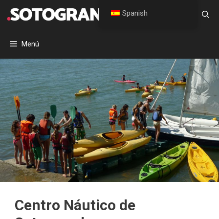
Ir
Spanish
al
contenido
Menú
Centro Náutico de