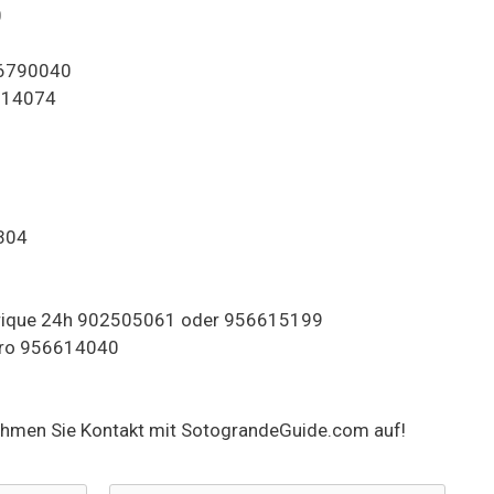
0
56790040
614074
4304
nrique 24h 902505061 oder 956615199
aro 956614040
hmen Sie Kontakt mit SotograndeGuide.com auf!